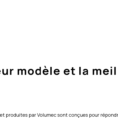
avez pas quel produit
isez notre configur
eur modèle et la mei
t produites par Volumec sont conçues pour répondre 